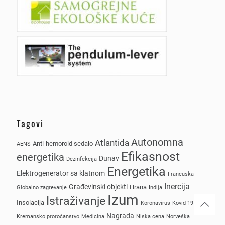
Tagovi
Autonomna
Atlantida
Anti-hemoroid sedalo
AENS
Efikasnost
energetika
Dunav
Dezinfekcija
Energetika
Elektrogenerator sa klatnom
Francuska
Inercija
Građevinski objekti
Hrana
Globalno zagrevanje
Indija
Izum
Istraživanje
Insolacija
Koronavirus
Kovid-19
Nagrada
Kremansko proročanstvo
Medicina
Niska cena
Norveška