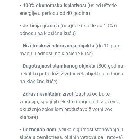
- 100% ekonomska isplativost
(usled uštede
energije u periodu od 40 godina)
- Jeftinija gradnja
(moguće uštede do 10% u
odnosu na klasičnu kuću)
- Niži troškovi održavanja objekta
(do 10 puta
manji u odnosu na klasične kuće)
- Dugotrajnost stambenog objekta
(300 godina -
nekoliko puta duži životni vek objekta u odnosu
na klasične kuće)
- Zdrav i kvalitetan život
(zaštita od buke,
vibracija, spoljnjih elektro-magnetnih zračenja,
okruženje zelenilom produžava životni vek
stanara)
- Bezbedan dom
(velika sigurnost stanovanja u
slučaju zemljotresa, olujnih vetrova pa i ratova)