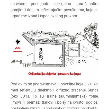
uspehom postignuto specijalno proračunatim
gornjim i donjim reflektujućim površinama, koje su
ugrađene iznad i ispod svakog prozora.
Pod ovim se podrazumevaju površine koje u velikoj
meri reflektuju direktno i difuzno zračenje Sunca
(oko 80%). To su sjajne (aluminijumske) folije,
limovi ili premazi (lakovi i boje) na čvrstoj podlozi
postavljeni iznad i ispod svakog prozora na objektu