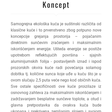
Koncept
Samogrejna ekološka kuća je suštinski različita od
klasične kuće i to prvenstveno zbog potpuno nove
koncepcije grejanja prostorija – pojačanim
direktnim sunčevim zračenjem i maksimalnim
iskorišćenjem energije. Ušteda energije se postiže
upotrebom reflektujućih površina - sjajnih
aluminijumskih folija - postavljenih iznad i ispod
prozorskih okvira kuće radi povećanja solarnog
dobitka tj. količine sunca koje uđe u kuću što je u
ovom slučaju 2,5 puta veće nego kod običnih kuća.
Sve ostale specifičnosti ove kuće proizilaze iz
osnovnog zahteva za maksimalnim iskorišćenjem i
zadržavanjem besplatne sunčeve toplote, a otud i
glavna pretpostavka da ovakva kuća bude
ukopana i prekrivena zemljanim slojem i svojom