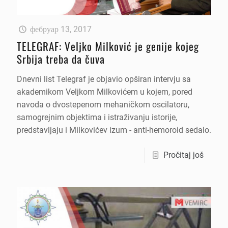
фебруар 13, 2017
TELEGRAF: Veljko Milković je genije kojeg
Srbija treba da čuva
Dnevni list Telegraf je objavio opširan intervju sa
akademikom Veljkom Milkovićem u kojem, pored
navoda o dvostepenom mehaničkom oscilatoru,
samogrejnim objektima i istraživanju istorije,
predstavljaju i Milkovićev izum - anti-hemoroid sedalo.
Pročitaj još