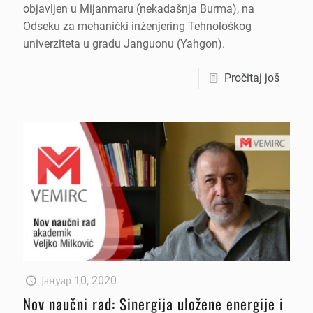
objavljen u Mijanmaru (nekadašnja Burma), na
Odseku za mehanički inženjering Tehnološkog
univerziteta u gradu Janguonu (Yahgon).
Pročitaj još
јануар 10, 2020
Nov naučni rad: Sinergija uložene energije i