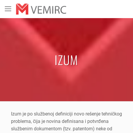
IZUM
Izum je po službenoj definiciji novo rešenje tehničkog
problema, čija je novina definisana i potvrđena
službenim dokumentom (tzv. patentom) neke od