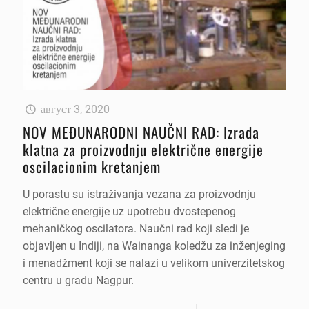
август 3, 2020
NOV MEĐUNARODNI NAUČNI RAD: Izrada
klatna za proizvodnju električne energije
oscilacionim kretanjem
U porastu su istraživanja vezana za proizvodnju
električne energije uz upotrebu dvostepenog
mehaničkog oscilatora. Naučni rad koji sledi je
objavljen u Indiji, na Wainanga koledžu za inženjeging
i menadžment koji se nalazi u velikom univerzitetskog
centru u gradu Nagpur.