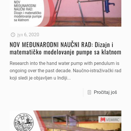
јул 6, 2020
NOV MEĐUNARODNI NAUČNI RAD: Dizajn i
matematičko modelovanje pumpe sa klatnom
Research into the hand water pump with pendulum is
ongoing over the past decade. Naučno-istraživački rad
koji sledi je objavljen u Indiji...
Pročitaj još