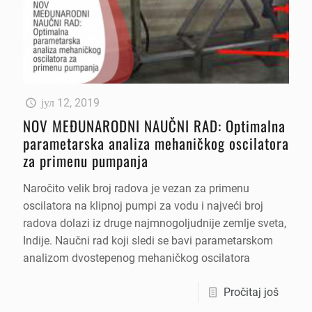
јул 12, 2019
NOV MEĐUNARODNI NAUČNI RAD: Optimalna
parametarska analiza mehaničkog oscilatora
za primenu pumpanja
Naročito velik broj radova je vezan za primenu
oscilatora na klipnoj pumpi za vodu i najveći broj
radova dolazi iz druge najmnogoljudnije zemlje sveta,
Indije. Naučni rad koji sledi se bavi parametarskom
analizom dvostepenog mehaničkog oscilatora
Pročitaj još