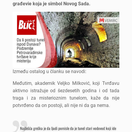
građevie koja je simbol Novog Sada.
Između ostalog u članku se navodi:
Međutim, akademik Veljko Milković, koji Tvrđavu
aktivno istražuje od šezdesetih godina i od tada
traga i za misterioznim tunelom, kaže da nije
potvrđeno da on postoji, ali nije ni da ga nema.
Najčešća greška je da ljudi pomisle da je tunel stari vodovod koji ide