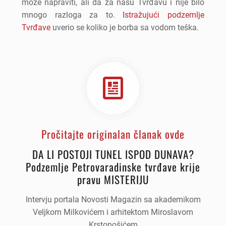
može napraviti, ali da za našu Tvrđavu i nije bilo
mnogo razloga za to.
Istražujući podzemlje
Tvrđave
uverio se koliko je borba sa vodom teška.
Pročitajte originalan članak ovde
DA LI POSTOJI TUNEL ISPOD DUNAVA?
Podzemlje Petrovaradinske tvrđave krije
pravu MISTERIJU
Intervju portala Novosti Magazin sa akademikom
Veljkom Milkovićem i arhitektom Miroslavom
Krstonošićem