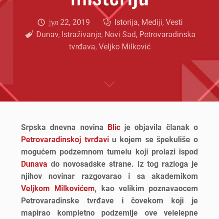
јул 22, 2019
Istorija
,
Mediji
,
Vesti
Dunav
,
Istraživanje
,
Novi Sad
,
Petrovaradinska
tvrđava
,
Veljko Milković
Srpska dnevna novina
Blic
je objavila članak o
Petrovaradinskoj tvrđavi
u kojem se špekuliše o
mogućem podzemnom tumelu koji prolazi ispod
Dunava
do novosadske strane. Iz tog razloga je
njihov novinar razgovarao i sa akademikom
Veljkom Milkovićem
, kao velikim poznavaocem
Petrovaradinske tvrđave i čovekom koji je
mapirao kompletno podzemlje ove velelepne