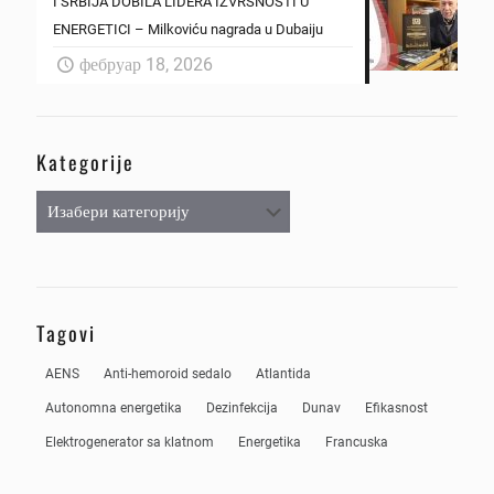
I SRBIJA DOBILA LIDERA IZVRSNOSTI U
ENERGETICI – Milkoviću nagrada u Dubaiju
фебруар 18, 2026
Kategorije
Kategorije
Tagovi
AENS
Anti-hemoroid sedalo
Atlantida
Autonomna energetika
Dezinfekcija
Dunav
Efikasnost
Elektrogenerator sa klatnom
Energetika
Francuska