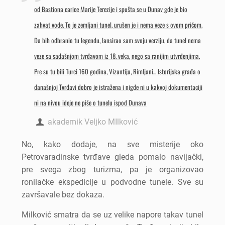
od Bastiona carice Marije Terezije i spušta se u Dunav gde je bio
zahvat vode. To je zemljani tunel, urušen je i nema veze s ovom pričom.
Da bih odbranio tu legendu, lansirao sam svoju verziju, da tunel nema
veze sa sadašnjom tvrđavom iz 18. veka, nego sa ranijim utvrđenjima.
Pre su tu bili Turci 160 godina, Vizantija, Rimljani... Istorijska građa o
današnjoj Tvrđavi dobro je istražena i nigde ni u kakvoj dokumentaciji
ni na nivou ideje ne piše o tunelu ispod Dunava
akademik Veljko MIlković
No, kako dodaje, na sve misterije oko
Petrovaradinske tvrđave gleda pomalo navijački,
pre svega zbog turizma, pa je organizovao
ronilačke ekspedicije u podvodne tunele. Sve su
završavale bez dokaza.
Milković smatra da se uz velike napore takav tunel