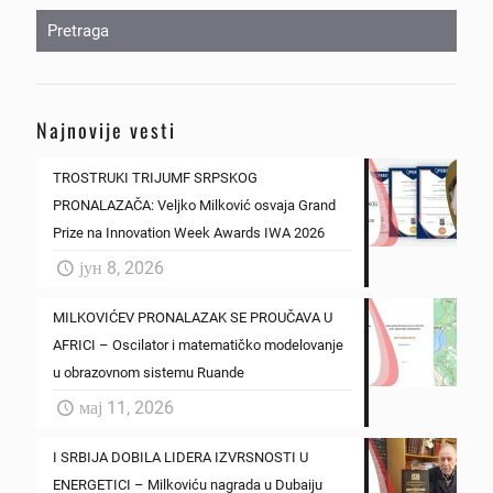
Najnovije vesti
TROSTRUKI TRIJUMF SRPSKOG
PRONALAZAČA: Veljko Milković osvaja Grand
Prize na Innovation Week Awards IWA 2026
јун 8, 2026
MILKOVIĆEV PRONALAZAK SE PROUČAVA U
AFRICI – Oscilator i matematičko modelovanje
u obrazovnom sistemu Ruande
мај 11, 2026
I SRBIJA DOBILA LIDERA IZVRSNOSTI U
ENERGETICI – Milkoviću nagrada u Dubaiju