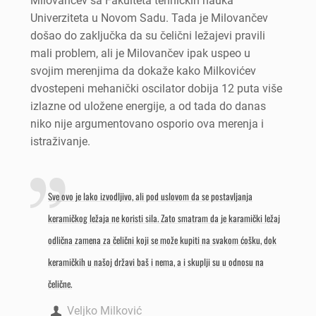
Milovančev sa Fakulteta tehničkih nauka
Univerziteta u Novom Sadu. Tada je Milovančev
došao do zaključka da su čelični ležajevi pravili
mali problem, ali je Milovančev ipak uspeo u
svojim merenjima da dokaže kako Milkovićev
dvostepeni mehanički oscilator dobija 12 puta više
izlazne od uložene energije, a od tada do danas
niko nije argumentovano osporio ova merenja i
istraživanje.
Sve ovo je lako izvodljivo, ali pod uslovom da se postavljanja
keramičkog ležaja ne koristi sila. Zato smatram da je karamički ležaj
odlična zamena za čelični koji se može kupiti na svakom ćošku, dok
keramičkih u našoj državi baš i nema, a i skuplji su u odnosu na
čelične.
Veljko Milković