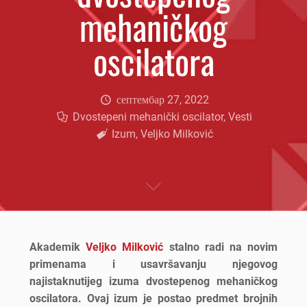
mehaničkog
oscilatora
септембар 27, 2022
Dvostepeni mehanički oscilator
,
Vesti
Izum
,
Veljko Milković
Akademik
Veljko Milković
stalno radi na novim
primenama i usavršavanju njegovog
najistaknutijeg izuma dvostepenog mehaničkog
oscilatora. Ovaj izum je postao predmet brojnih