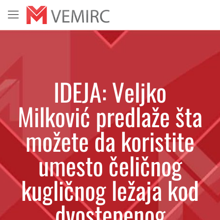
IDEJA: Veljko
Milković predlaže šta
možete da koristite
umesto čeličnog
kugličnog ležaja kod
dvostepenog