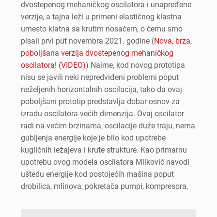
dvostepenog mehaničkog oscilatora i unapređene
verzije, a tajna leži u primeni elastičnog klastna
umesto klatna sa krutim nosačem, o čemu smo
pisali prvi put novembra 2021. godine (
Nova, brza,
poboljšana verzija dvostepenog mehaničkog
oscilatora! (VIDEO)
) Naime, kod novog prototipa
nisu se javili neki nepredviđeni problemi poput
neželjenih horizontalnih oscilacija, tako da ovaj
poboljšani prototip predstavlja dobar osnov za
izradu oscilatora većih dimenzija. Ovaj oscilator
radi na većim brzinama, oscilacije duže traju, nema
gubljenja energije koje je bilo kod upotrebe
kugličnih ležajeva i krute strukture. Kao primarnu
upotrebu ovog modela oscilatora Milković navodi
uštedu energije kod postojećih mašina poput
drobilica, mlinova, pokretača pumpi, kompresora.