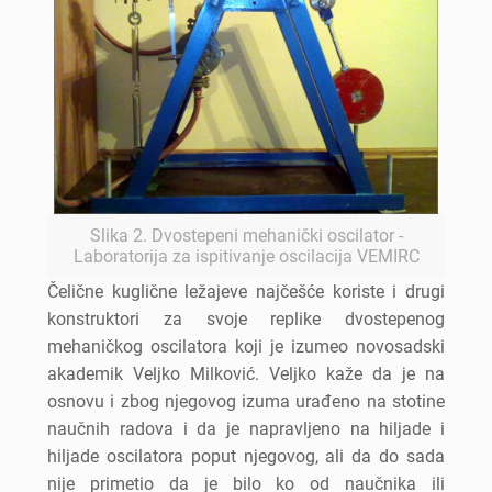
Slika 2. Dvostepeni mehanički oscilator -
Laboratorija za ispitivanje oscilacija VEMIRC
Čelične kuglične ležajeve najčešće koriste i drugi
konstruktori za svoje replike dvostepenog
mehaničkog oscilatora koji je izumeo novosadski
akademik Veljko Milković. Veljko kaže da je na
osnovu i zbog njegovog izuma urađeno na stotine
naučnih radova i da je napravljeno na hiljade i
hiljade oscilatora poput njegovog, ali da do sada
nije primetio da je bilo ko od naučnika ili