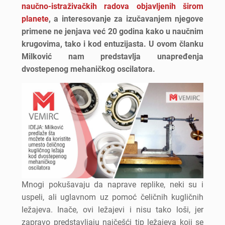
naučno-istraživačkih radova objavljenih širom
planete
, a interesovanje za izučavanjem njegove
primene ne jenjava već 20 godina kako u naučnim
krugovima, tako i kod entuzijasta. U ovom članku
Milković nam predstavlja unapređenja
dvostepenog mehaničkog oscilatora.
Mnogi pokušavaju da naprave replike, neki su i
uspeli, ali uglavnom uz pomoć čeličnih kugličnih
ležajeva. Inače, ovi ležajevi i nisu tako loši, jer
zapravo predstavljaju najčešći tip ležajeva koji se