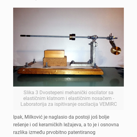
Slika 3 Dvostepeni mehanički oscilator sa
elastičnim klatnom i elastičnim nosačem -
Laboratorija za ispitivanje oscilacija VEMIRC
Ipak, Milković je naglasio da postoji još bolje
rešenje i od keramičkih ležajeva, a to je i osnovna
razlika između prvobitno patentiranog