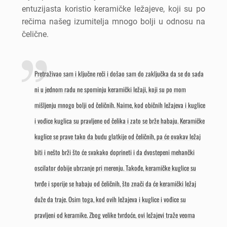
entuzijasta koristio keramičke ležajeve, koji su po
rečima našeg izumitelja mnogo bolji u odnosu na
čelične.
Pretraživao sam i ključne reči i došao sam do zaključka da se do sada
ni u jednom radu ne spominju keramički ležaji, koji su po mom
mišljenju mnogo bolji od čeličnih. Naime, kod običnih ležajeva i kuglice
i vođice kuglica su pravljene od čelika i zato se brže habaju. Keramičke
kuglice se prave tako da budu glatkije od čeličnih, pa će ovakav ležaj
biti i nešto brži što će svakako doprineti i da dvostepeni mehančki
oscilator dobije ubrzanje pri merenju. Takođe, keramičke kuglice su
tvrđe i sporije se habaju od čeličnih, što znači da će keramički ležaj
duže da traje. Osim toga, kod ovih ležajeva i kuglice i vođice su
pravljeni od keramike. Zbog velike tvrdoće, ovi ležajevi traže veoma