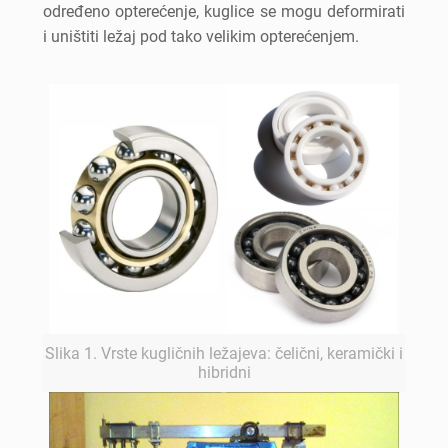
određeno opterećenje, kuglice se mogu deformirati
i uništiti ležaj pod tako velikim opterećenjem.
Slika 1. Vrste kugličnih ležajeva: čelični, keramički i
hibridni