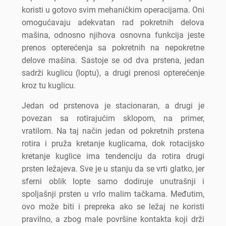
koristi u gotovo svim mehaničkim operacijama. Oni
omogućavaju adekvatan rad pokretnih delova
mašina, odnosno njihova osnovna funkcija jeste
prenos opterećenja sa pokretnih na nepokretne
delove mašina. Sastoje se od dva prstena, jedan
sadrži kuglicu (loptu), a drugi prenosi opterećenje
kroz tu kuglicu.
Jedan od prstenova je stacionaran, a drugi je
povezan sa rotirajućim sklopom, na primer,
vratilom. Na taj način jedan od pokretnih prstena
rotira i pruža kretanje kuglicama, dok rotacijsko
kretanje kuglice ima tendenciju da rotira drugi
prsten ležajeva. Sve je u stanju da se vrti glatko, jer
sferni oblik lopte samo dodiruje unutrašnji i
spoljašnji prsten u vrlo malim tačkama. Međutim,
ovo može biti i prepreka ako se ležaj ne koristi
pravilno, a zbog male površine kontakta koji drži