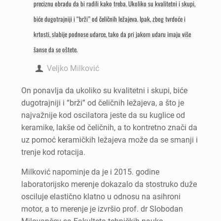
preciznu obradu da bi radili kako treba. Ukoliko su kvalitetni i skupi,
biće dugotrajniji i “brži” od čeličnih ležajeva. Ipak, zbog tvrdoće i
krtosti, slabije podnose udarce, tako da pri jakom udaru imaju više
šanse da se oštete.
Veljko Milković
On ponavlja da ukoliko su kvalitetni i skupi, biće
dugotrajniji i “brži” od čeličnih ležajeva, a što je
najvažnije kod oscilatora jeste da su kuglice od
keramike, lakše od čeličnih, a to kontretno znači da
uz pomoć keramičkih ležajeva može da se smanji i
trenje kod rotacija.
Milković napominje da je i 2015. godine
laboratorijsko merenje dokazalo da stostruko duže
osciluje elastično klatno u odnosu na asihroni
motor, a to merenje je izvršio prof. dr Slobodan