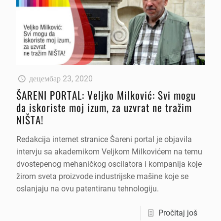
децембар 23, 2020
ŠARENI PORTAL: Veljko Milković: Svi mogu
da iskoriste moj izum, za uzvrat ne tražim
NIŠTA!
Redakcija internet stranice Šareni portal je objavila
intervju sa akademikom Veljkom Milkovićem na temu
dvostepenog mehaničkog oscilatora i kompanija koje
žirom sveta proizvode industrijske mašine koje se
oslanjaju na ovu patentiranu tehnologiju.
Pročitaj još