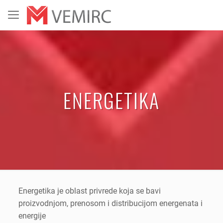
ENERGETIKA
Energetika je oblast privrede koja se bavi
proizvodnjom, prenosom i distribucijom energenata i
energije