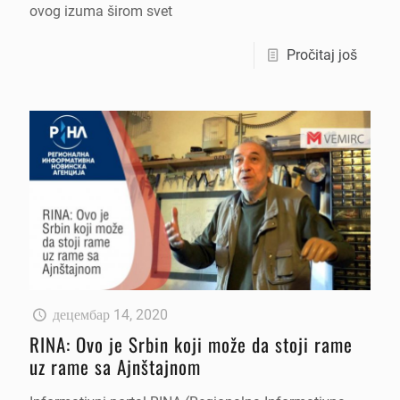
ovog izuma širom svet
Pročitaj još
децембар 14, 2020
RINA: Ovo je Srbin koji može da stoji rame
uz rame sa Ajnštajnom