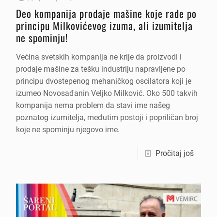
Deo kompanija prodaje mašine koje rade po
principu Milkovićevog izuma, ali izumitelja
ne spominju!
Većina svetskih kompanija ne krije da proizvodi i
prodaje mašine za tešku industriju napravljene po
principu dvostepenog mehaničkog oscilatora koji je
izumeo Novosađanin Veljko Milković. Oko 500 takvih
kompanija nema problem da stavi ime našeg
poznatog izumitelja, međutim postoji i popriličan broj
koje ne spominju njegovo ime.
Pročitaj još