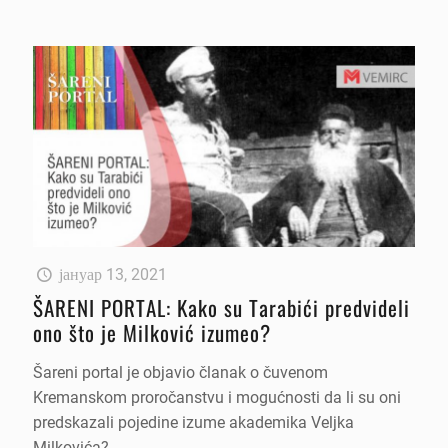
јануар 13, 2021
ŠARENI PORTAL: Kako su Tarabići predvideli
ono što je Milković izumeo?
Šareni portal je objavio članak o čuvenom
Kremanskom proročanstvu i mogućnosti da li su oni
predskazali pojedine izume akademika Veljka
Milkovića?