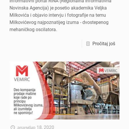
Informativni portal RINA (Regionalna Informativna
Novinska Agencija) je posetio akademika Veljka
Milkovića i objavio intervju i fotografije na temu
Milkovićevog najpoznatijeg izuma - dvostepenog
mehaničkog oscilatora.
Pročitaj još
децембар 18, 2020