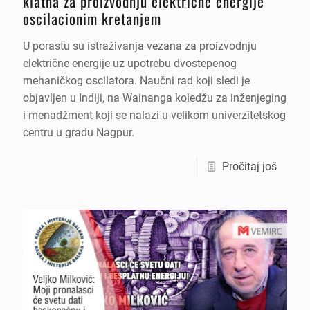
klatna za proizvodnju električne energije
oscilacionim kretanjem
U porastu su istraživanja vezana za proizvodnju
električne energije uz upotrebu dvostepenog
mehaničkog oscilatora. Naučni rad koji sledi je
objavljen u Indiji, na Wainanga koledžu za inženjeging
i menadžment koji se nalazi u velikom univerzitetskog
centru u gradu Nagpur.
Pročitaj još