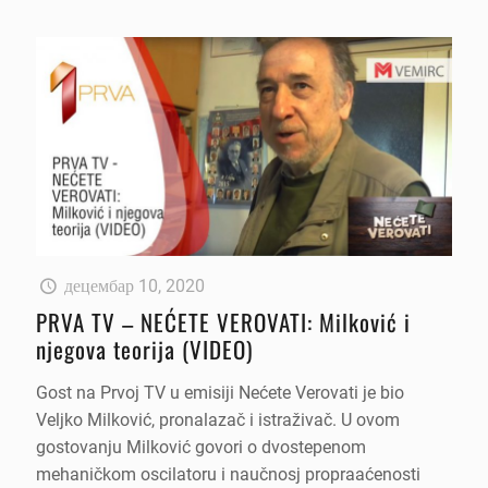
децембар 10, 2020
PRVA TV – NEĆETE VEROVATI: Milković i
njegova teorija (VIDEO)
Gost na Prvoj TV u emisiji Nećete Verovati je bio
Veljko Milković, pronalazač i istraživač. U ovom
gostovanju Milković govori o dvostepenom
mehaničkom oscilatoru i naučnosj propraaćenosti