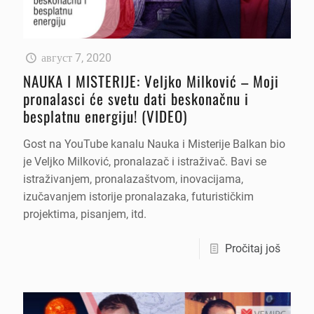
август 7, 2020
NAUKA I MISTERIJE: Veljko Milković – Moji
pronalasci će svetu dati beskonačnu i
besplatnu energiju! (VIDEO)
Gost na YouTube kanalu Nauka i Misterije Balkan bio
je Veljko Milković, pronalazač i istraživač. Bavi se
istraživanjem, pronalazaštvom, inovacijama,
izučavanjem istorije pronalazaka, futurističkim
projektima, pisanjem, itd.
Pročitaj još