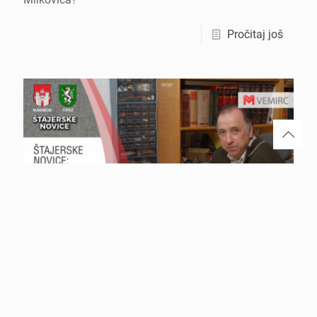
Pročitaj još
март 14, 2021
ŠTAJERSKE NOVICE: Mehanička elektrana i
izumi Veljka Milkovića
Slovenački internet portal Štajerske Novice objavljuje: